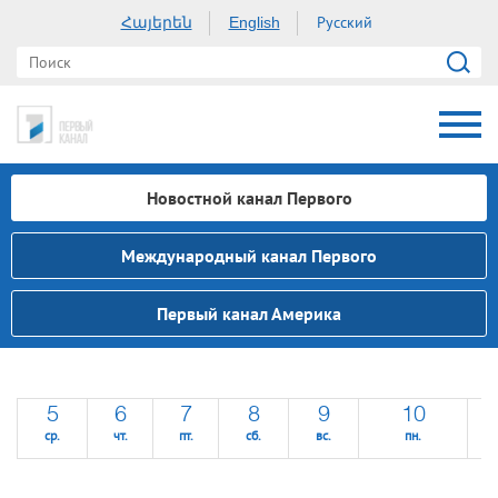
Հայերեն
Русский
English
Новостной канал Первого
Международный канал Первого
Первый канал Америка
5
6
7
8
9
10
ср.
чт.
пт.
сб.
вс.
пн.