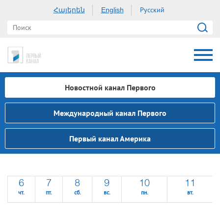
Հայերեն
Русский
English
Новостной канал Первого
Международный канал Первого
Первый канал Америка
6
7
8
9
10
11
чт.
пт.
сб.
вс.
пн.
вт.