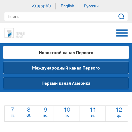
Հայերեն
Русский
English
Новостной канал Первого
Международный канал Первого
Первый канал Америка
7
8
9
10
11
12
пт.
сб.
вс.
пн.
вт.
ср.