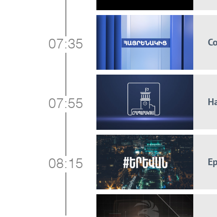
С
07:35
Н
07:55
Е
08:15