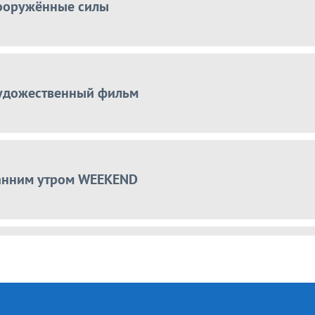
ооружённые силы
удожественный фильм
анним утром WEEKEND
юди Армении