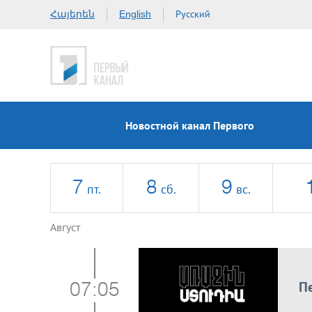
Հայերեն
Русский
English
Новостной канал Первого
7
8
9
пт.
сб.
вс.
Август
П
07:05