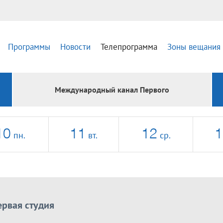
Программы
Новости
Телепрограмма
Зоны вещания
Международный канал Первого
10
11
12
1
пн.
вт.
ср.
ервая студия