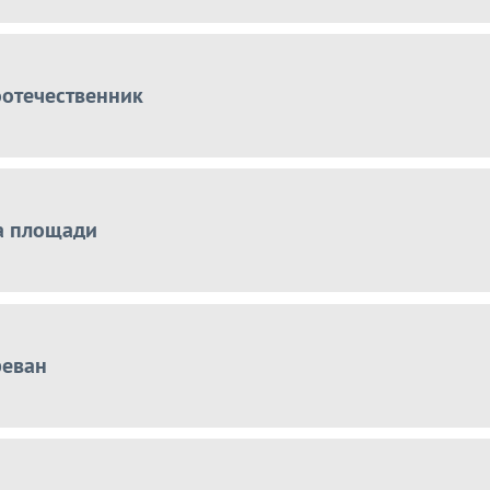
оотечественник
а площади
реван