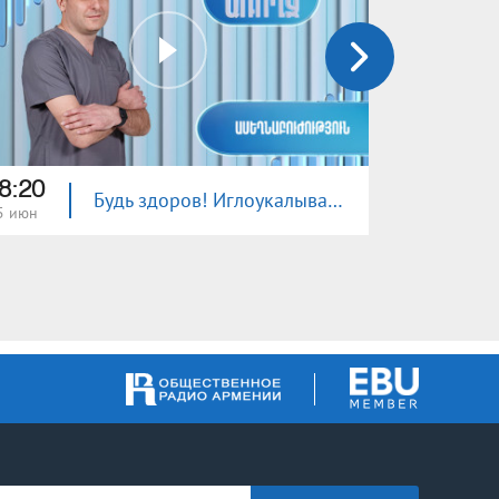
8:20
18:20
Будь здоров! Иглоукалывание
5 июн
23 июн