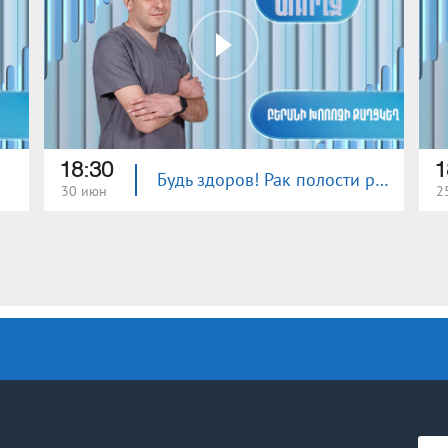
18:30
1
Будь здоров! Рак полости рта
30 июн
2