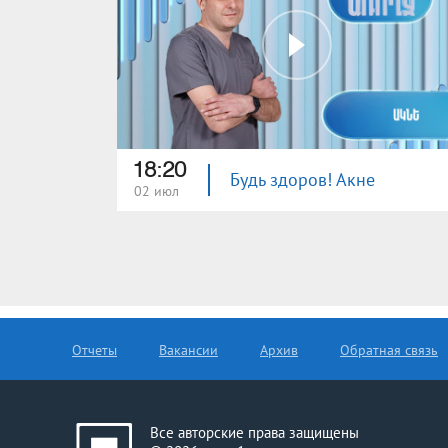
18:20
Будь здоров! Акне
02 июл
Отчеты
Вакансии
Архив
Обратная связь
Все авторские права защищены