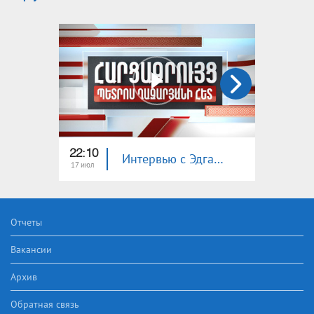
22:10
23:00
Интервью с Эдгаром Манучаряном
17 июл
16 июл
Отчеты
Вакансии
Архив
Обратная связь