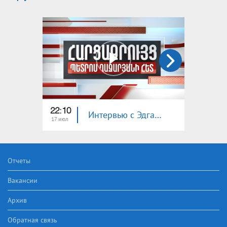
22:10
23:00
Интервью с Эдгаром Манучаряном
17 июл
16 июл
Отчеты
Вакансии
Архив
Обратная связь