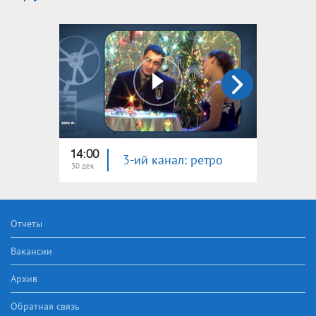
14:00
14:00
3-ий канал: ретро
30 дек
24 дек
Отчеты
Вакансии
Архив
Обратная связь