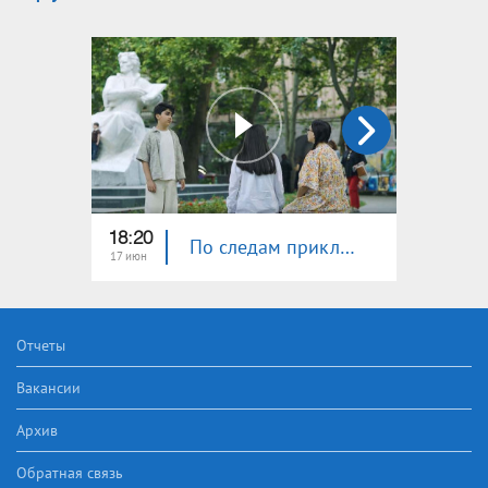
18:20
18:30
По следам приключений 6. Часть 15
17 июн
10 июн
Отчеты
Вакансии
Архив
Обратная связь