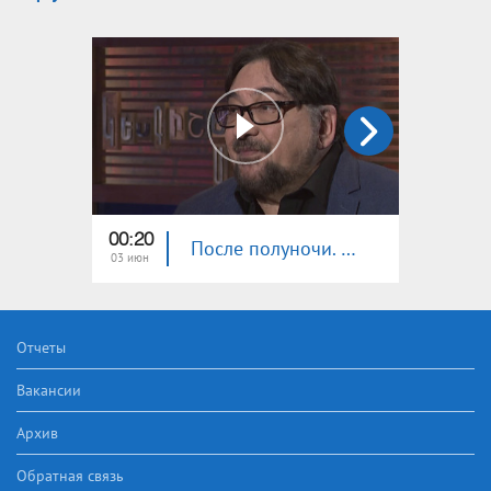
00:20
00:10
После полуночи. Жирайр Папазян
03 июн
01 июн
Отчеты
Вакансии
Архив
Обратная связь