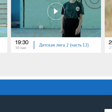
19:30
2
Детская лига 2 (часть 12)
30 мая
2