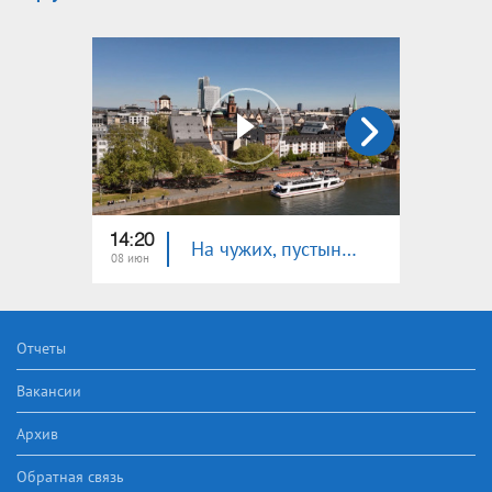
14:20
14:10
На чужих, пустынных дорогах: Франкфурт
08 июн
01 июн
Отчеты
Вакансии
Архив
Обратная связь