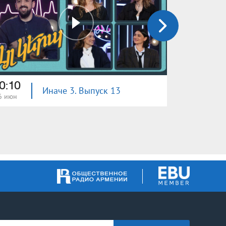
0:10
20:10
Иначе 3. Выпуск 13
6 июн
19 июн