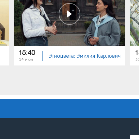
15:40
1
г
Этноцвета: Эмилия Карлович
14 июн
3