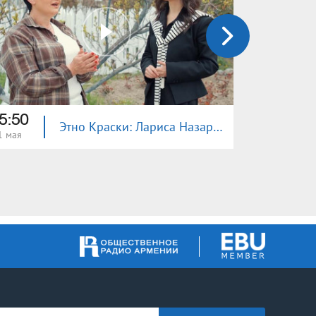
5:50
15:20
Этно Краски: Лариса Назаренко
1 мая
24 мая