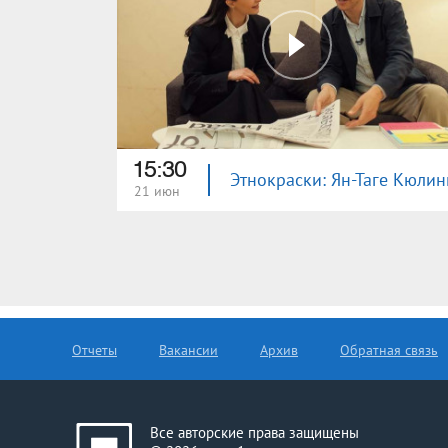
15:30
Этнокраски: Ян-Таге Кюлин
21 июн
Отчеты
Вакансии
Архив
Обратная связь
Все авторские права защищены