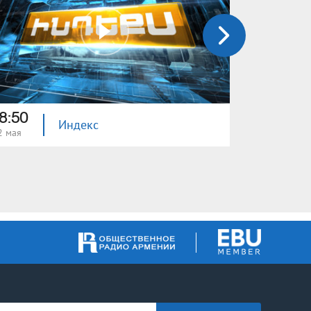
8:50
18:50
Индекс
2 мая
01 мая