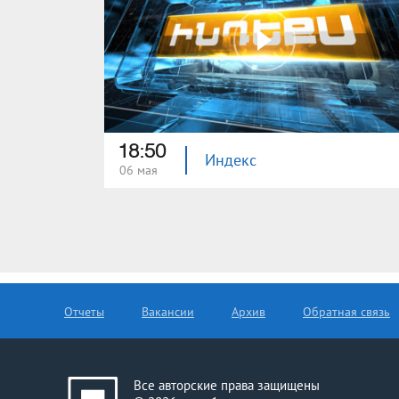
18:50
Индекс
06 мая
Отчеты
Вакансии
Архив
Обратная связь
Все авторские права защищены