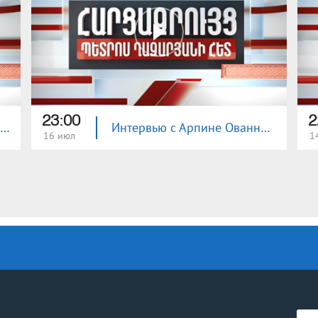
23:00
2
Интервью с Эдгаром Манучаряном
Интервью с Арпине Ованнисян
16 июл
1