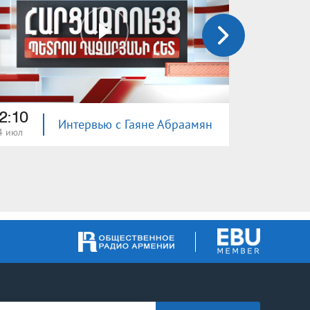
2:10
22:10
Интервью с Гаяне Абраамян
4 июл
13 июл