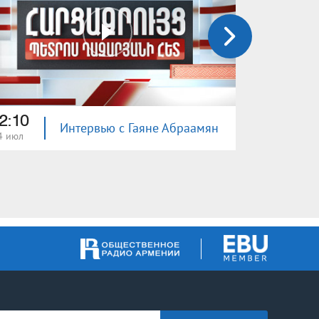
2:10
22:10
Интервью с Гаяне Абраамян
4 июл
13 июл