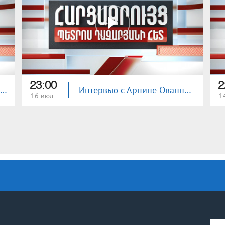
23:00
2
Интервью с Эдгаром Манучаряном
Интервью с Арпине Ованнисян
16 июл
1