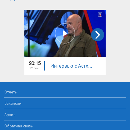
20:15
21:15
Интервью с Астхик Саргсян. Разные мнения
12 сен
10 сен
Отчеты
Вакансии
Архив
Обратная связь