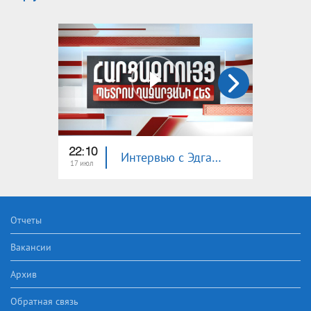
22:10
23:00
Интервью с Эдгаром Манучаряном
17 июл
16 июл
Отчеты
Вакансии
Архив
Обратная связь