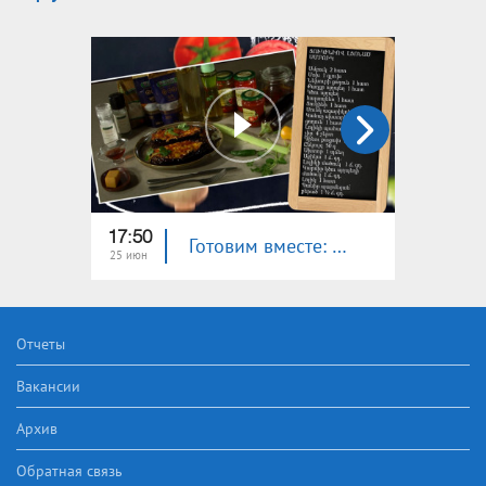
17:50
18:00
Готовим вместе: баклажан, фаршированный цукини
25 июн
24 июн
Отчеты
Вакансии
Архив
Обратная связь