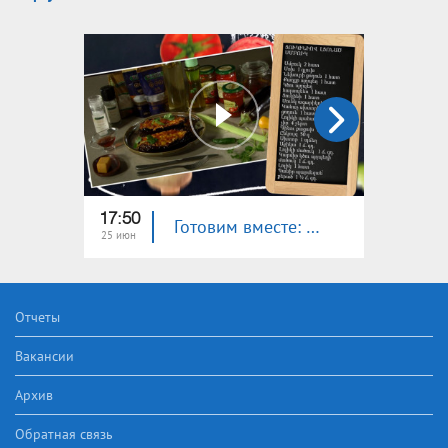
17:50
18:00
Готовим вместе: баклажан, фаршированный цукини
25 июн
24 июн
Отчеты
Вакансии
Архив
Обратная связь