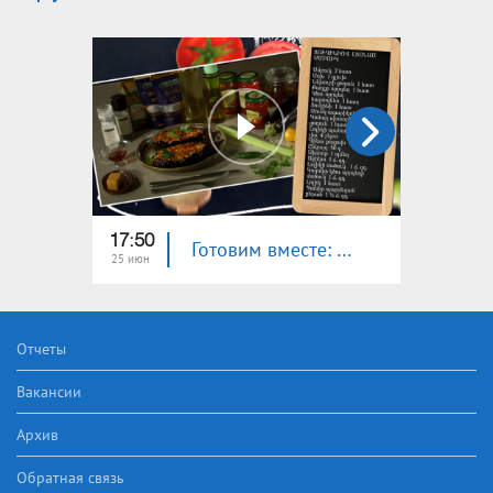
17:50
18:00
Готовим вместе: баклажан, фаршированный цукини
25 июн
24 июн
Отчеты
Вакансии
Архив
Обратная связь