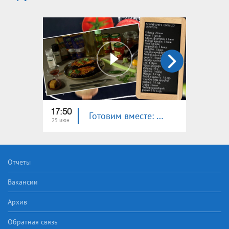
17:50
18:00
Готовим вместе: баклажан, фаршированный цукини
25 июн
24 июн
Отчеты
Вакансии
Архив
Обратная связь