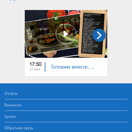
17:50
18:00
Готовим вместе: баклажан, фаршированный цукини
25 июн
24 июн
Отчеты
Вакансии
Архив
Обратная связь