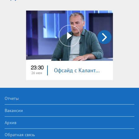
23:30
23:55
Офсайд с Калантаряном
26 июн
19 июн
Отчеты
Вакансии
Архив
Обратная связь