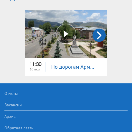
11:30
11:30
По дорогам Армении. Апаран
10 июл
03 июл
Отчеты
Вакансии
Архив
Обратная связь