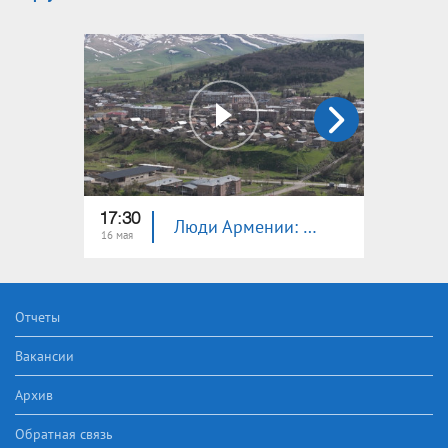
17:30
17:30
Люди Армении: Чамбарак
16 мая
09 мая
Отчеты
Вакансии
Архив
Обратная связь