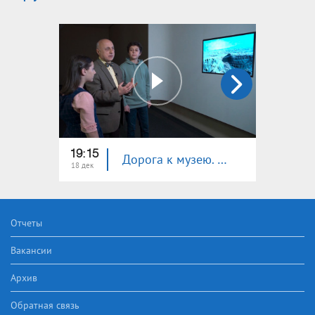
19:15
19:15
Дорога к музею. Музей Комитаса
18 дек
04 дек
Отчеты
Вакансии
Архив
Обратная связь