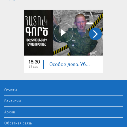
18:30
19:20
Особое дело. Убийство семьи Аветисян
13 дек
06 дек
Отчеты
Вакансии
Архив
Обратная связь