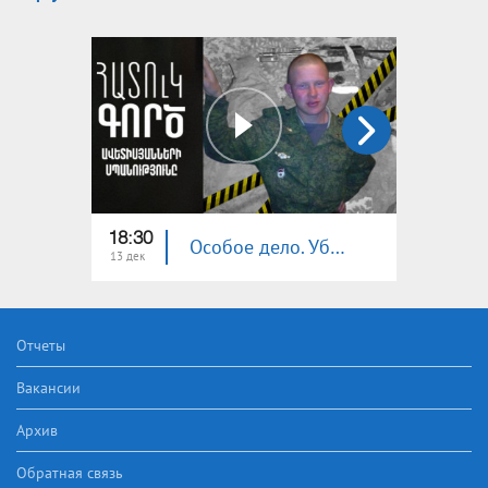
18:30
19:20
Особое дело. Убийство семьи Аветисян
13 дек
06 дек
Отчеты
Вакансии
Архив
Обратная связь