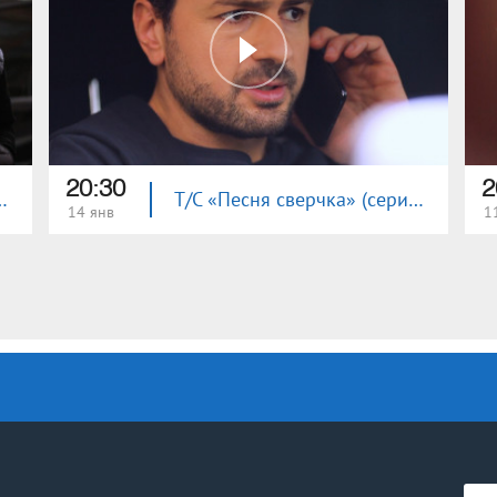
20:30
2
чка» (серия 32)
Т/С «Песня сверчка» (серия 31)
14 янв
1