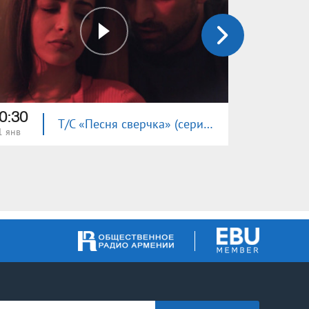
0:30
20:30
Т/С «Песня сверчка» (серия 30)
1 янв
10 янв