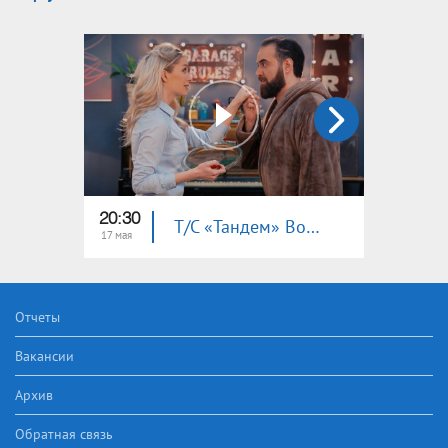
20:30
20:30
Т/С «Тандем» Воспоминания (серия 33)
17 мая
15 мая
Отчеты
Вакансии
Архив
Обратная связь