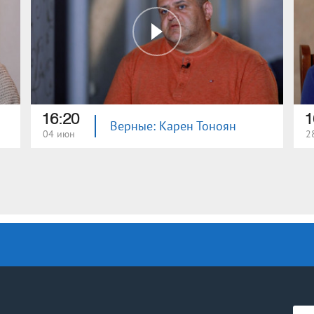
16:20
1
Верные: Карен Тоноян
04 июн
2