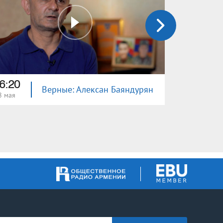
6:20
16:35
Верные: Алексан Баяндурян
8 мая
21 мая