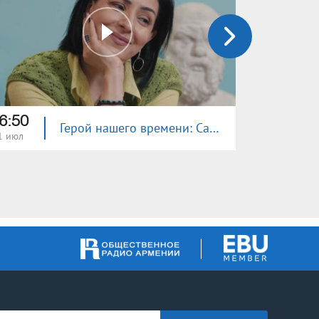
6:50
16:50
Герой нашего времени: Сабет Ованнисян
1 июл
27 июн