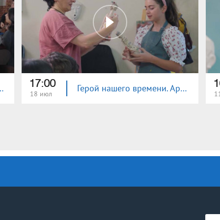
17:00
1
времени. Обобщение
Герой нашего времени. Арменуи Овсепян
18 июл
1