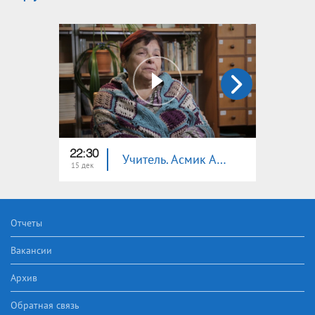
22:30
22:00
Учитель. Асмик Арушанян
15 дек
08 дек
Отчеты
Вакансии
Архив
Обратная связь