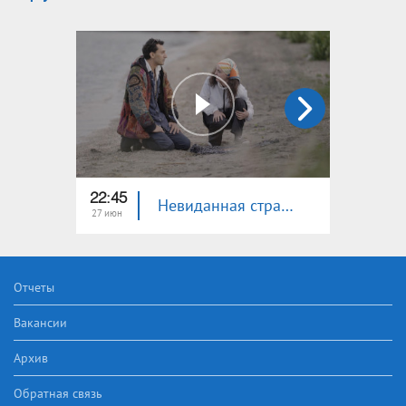
22:45
22:45
Невиданная страна. Гегаркуник - Дайвинг
27 июн
20 июн
Отчеты
Вакансии
Архив
Обратная связь