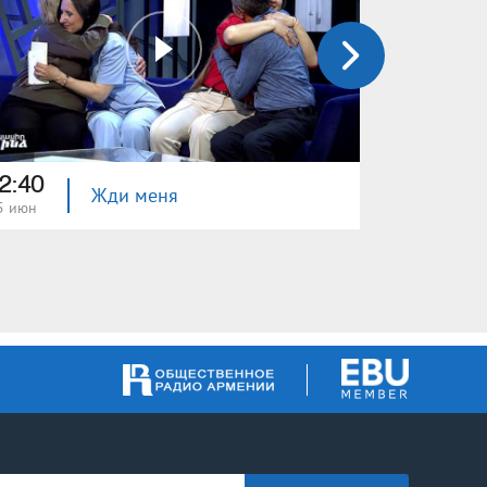
2:40
22:40
Жди меня
5 июн
08 июн