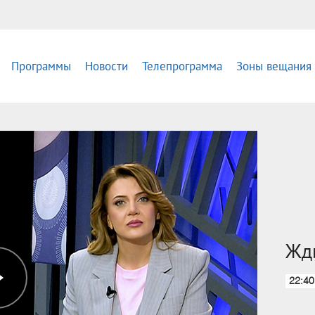
Программы
Новости
Телепрограмма
Зоны вещания
Жд
22:40