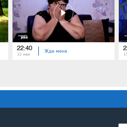
22:40
2
Жди меня
22 июн
1