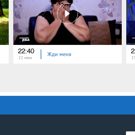
22:40
2
Жди меня
22 июн
1