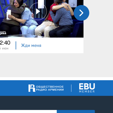
2:40
22:40
Жди меня
5 июн
08 июн