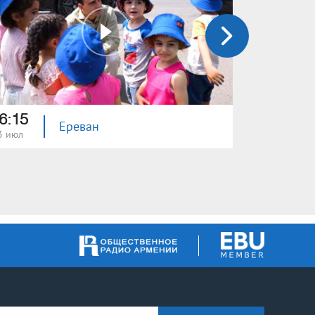
6:15
16:10
Ереван
3 июл
27 июн