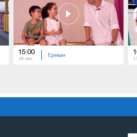
15:00
1
Ереван
18 июл
1