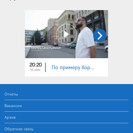
20:20
20:30
По примеру Хорена Левоняна
30 июн
09 июн
Отчеты
Вакансии
Архив
Обратная связь