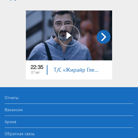
22:35
22:30
Т/С «Жирайр Гленц» (часть 32)
07 авг
06 авг
Отчеты
Вакансии
Архив
Обратная связь