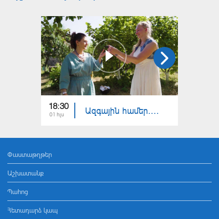
18:30
18:30
Ազգային համեր. Հրեաներ
01 հլս
24 հնս
Փաստաթղթեր
Աշխատանք
Պահոց
Հետադարձ կապ