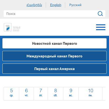
Հայերեն
Русский
English
Новостной канал Первого
Международный канал Первого
Первый канал Америка
5
6
7
8
9
10
ср.
чт.
пт.
сб.
вс.
пн.