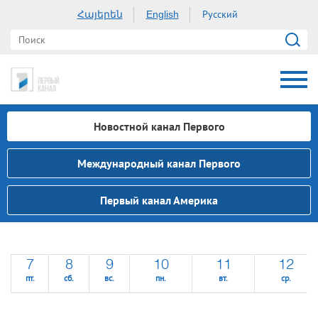
Հայերեն
Русский
English
Новостной канал Первого
Международный канал Первого
Первый канал Америка
7
8
9
10
11
12
пт.
сб.
вс.
пн.
вт.
ср.