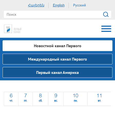
Հայերեն
Русский
English
Новостной канал Первого
Международный канал Первого
Первый канал Америка
6
7
8
9
10
11
чт.
пт.
сб.
вс.
пн.
вт.