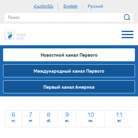
Հայերեն
Русский
English
Новостной канал Первого
Международный канал Первого
Первый канал Америка
6
7
8
9
10
11
чт.
пт.
сб.
вс.
пн.
вт.